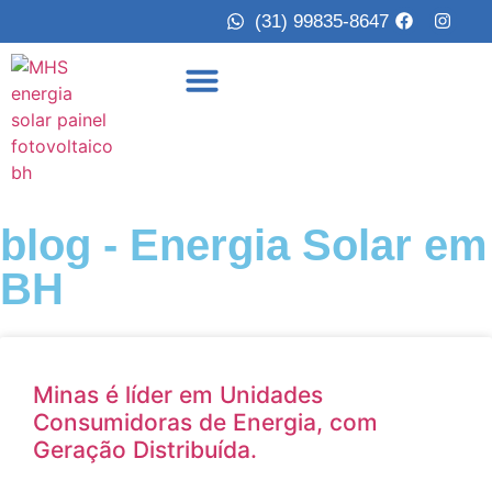
(31) 99835-8647
Página Inicial
A Empresa
blog - Energia Solar em
BH
Minas é líder em Unidades
Consumidoras de Energia, com
Geração Distribuída.